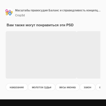
Масштабы правосудия Баланс и справедливость концепция права икона 3D рендеринга векторная иллюстрация
Crop3d
Вам также могут понравиться эти PSD
наказание
молоток судьи
весы иконка
закон
весы