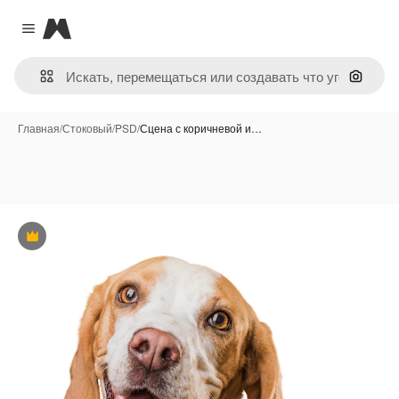
Magnific
Close menu
Поиск 
Главная
/
Стоковый
/
PSD
/
Сцена с коричневой и…
Премиум