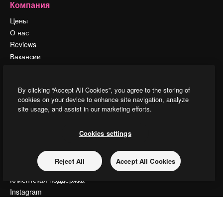
Компания
Цены
О нас
Reviews
Вакансии
Поиск тенденций
Блог
By clicking “Accept All Cookies”, you agree to the storing of
События
cookies on your device to enhance site navigation, analyze
Slidesgo
site usage, and assist in our marketing efforts.
Продайте свой контент
Помещение для прессы
Cookies settings
Ищете magnific.ai
Reject All
Accept All Cookies
Связаться с нами
Клиентская поддержка
Instagram
YouTube
LinkedIn