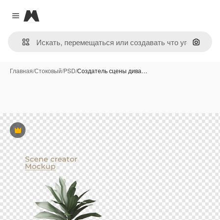
Magnific
Close menu
Поиск 
Главная
/
Стоковый
/
PSD
/
Создатель сцены дива…
Премиум