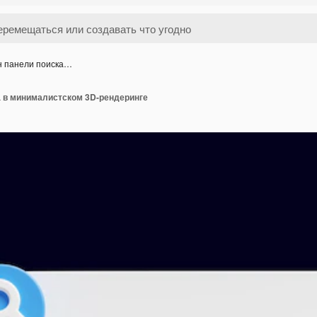
н панели поиска…
а в минималистском 3D-рендеринге