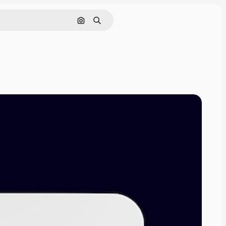
Поиск по изображению
Поиск