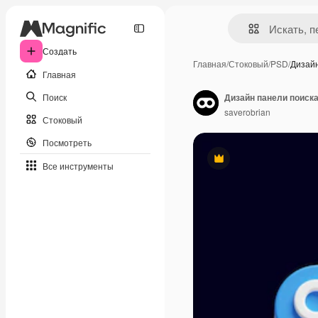
Создать
Главная
/
Стоковый
/
PSD
/
Дизай
Главная
Поиск
Дизайн панели поиск
saverobrian
Стоковый
Посмотреть
Премиум
Все инструменты