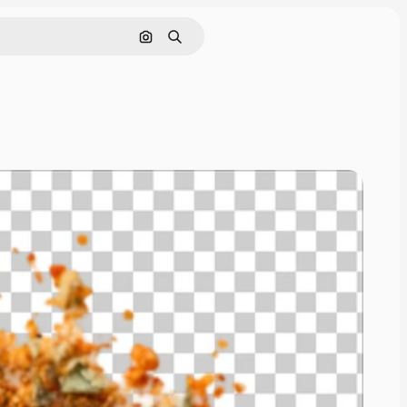
Поиск по изображению
Поиск