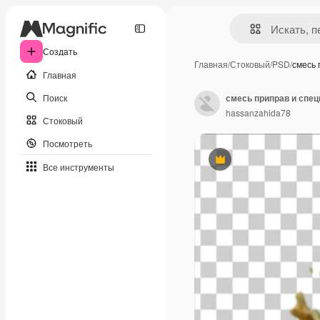
Создать
Главная
/
Стоковый
/
PSD
/
смесь 
Главная
Поиск
смесь приправ и спец
hassanzahida78
Стоковый
Посмотреть
Премиум
Все инструменты