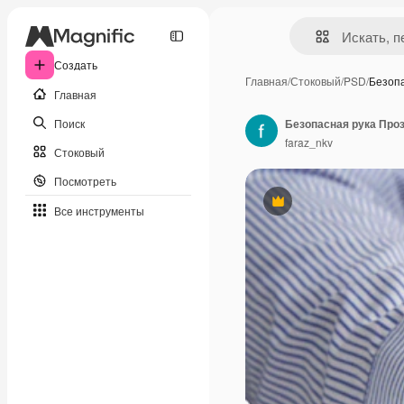
Создать
Главная
/
Стоковый
/
PSD
/
Безоп
Главная
Поиск
Безопасная рука Про
faraz_nkv
Стоковый
Посмотреть
Премиум
Все инструменты