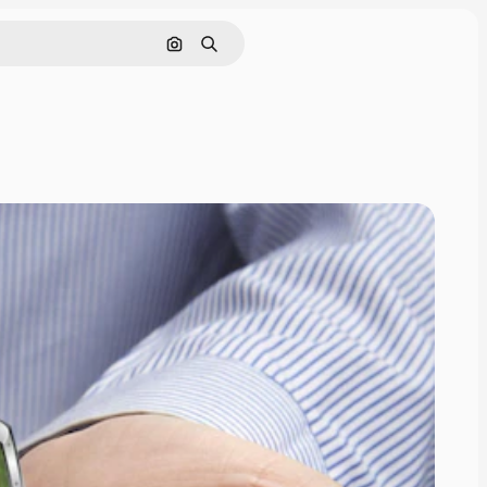
Поиск по изображению
Поиск