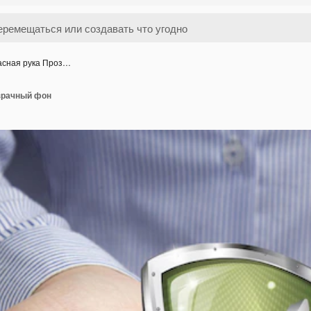
асная рука Проз…
зрачный фон