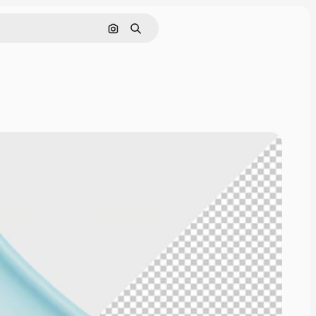
Поиск по изображению
Поиск