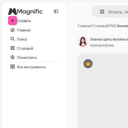
Создать
Главная
/
Стоковый
/
PSD
/
Значо
Главная
Поиск
Значок щита безопасн
karevavictorias
Стоковый
Посмотреть
Премиум
Все инструменты