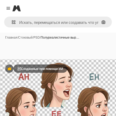
Magnific
Close menu
Поиск 
Главная
/
Стоковый
/
PSD
/
Полуреалистичные выр…
Созданные при помощи ИИ
Премиум