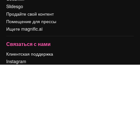
Slidesgo
Продайте свой контент
Помещение для прессы
Ищете magnific.ai
Связаться с нами
Клиентская поддержка
Instagram
YouTube
LinkedIn
TikTok
Discord
X
Reddit
Copyright © 2010-
2026
Freepik Company S.L.U.
Все права защищены
.