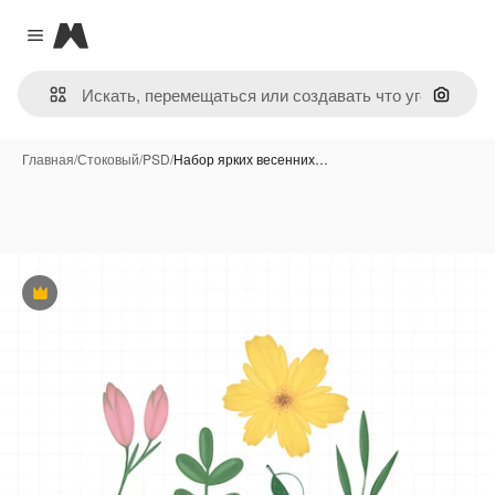
Magnific
Close menu
Поиск 
Главная
/
Стоковый
/
PSD
/
Набор ярких весенних…
Премиум