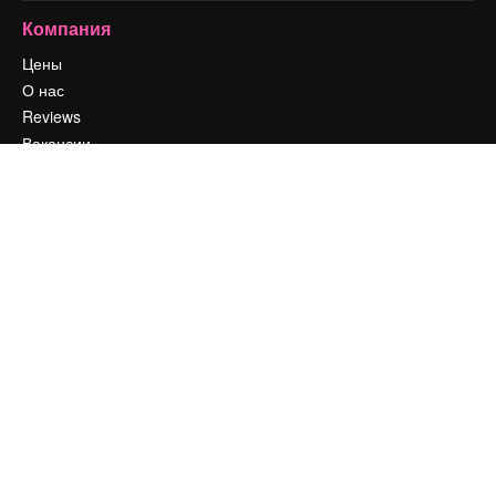
Компания
Цены
О нас
Reviews
Вакансии
Поиск тенденций
Блог
События
Slidesgo
Продайте свой контент
Помещение для прессы
Ищете magnific.ai
Связаться с нами
Клиентская поддержка
Instagram
YouTube