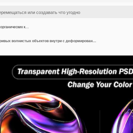
органических к…
Набор органических кривых волнистых объектов внутри с деформированным неоновым фиолетово-желтым зеленым градиентом свечения