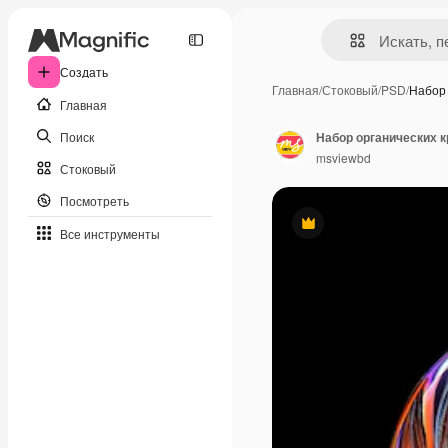
Создать
Главная
/
Стоковый
/
PSD
/
Набор 
Главная
Поиск
msviewbd
Стоковый
Посмотреть
Премиум
Все инструменты