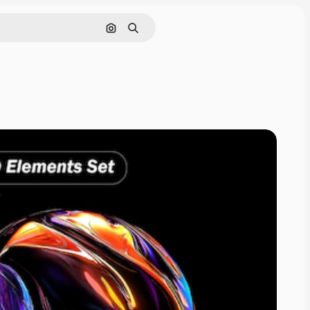
Поиск по изображению
Поиск