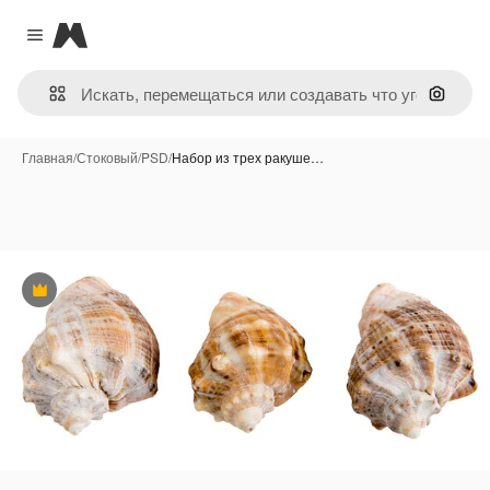
Magnific
Close menu
Поиск 
Главная
/
Стоковый
/
PSD
/
Набор из трех ракуше…
Премиум