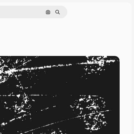
Поиск по изображению
Поиск