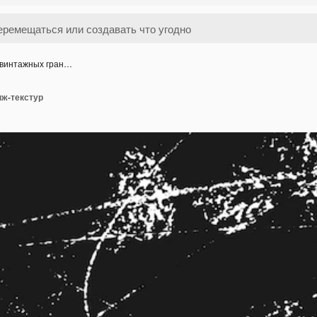
 винтажных гран…
нж-текстур