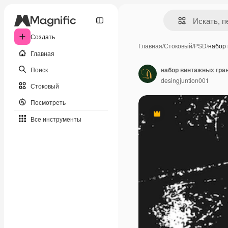
Создать
Главная
/
Стоковый
/
PSD
/
набор
Главная
Поиск
набор винтажных гра
desingjuntion001
Стоковый
Посмотреть
Премиум
Все инструменты