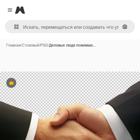
Magnific
Close menu
Поиск 
Главная
/
Стоковый
/
PSD
/
Деловые люди пожимаю…
Премиум