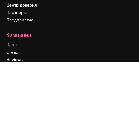
Центр доверия
Партнеры
Предприятие
Компания
Цены
О нас
Reviews
Вакансии
Поиск тенденций
Блог
События
Slidesgo
Продайте свой контент
Помещение для прессы
Ищете magnific.ai
Связаться с нами