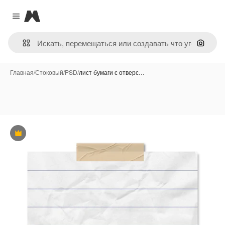
Magnific
Close menu
Поиск 
Главная
/
Стоковый
/
PSD
/
лист бумаги с отверс…
Премиум