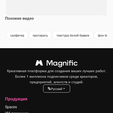
Похожие видео
Premium
Premium
Premium
Premium
салфетка
протирать
текстура белой бумаги
фон белой
Креативная платформа для создания ваших лучших работ.
Более 1 миллиона подписчиков среди креаторов,
предприятий, агентств и студий.
Pусский
Продукция
Spaces
ИИ-помощник