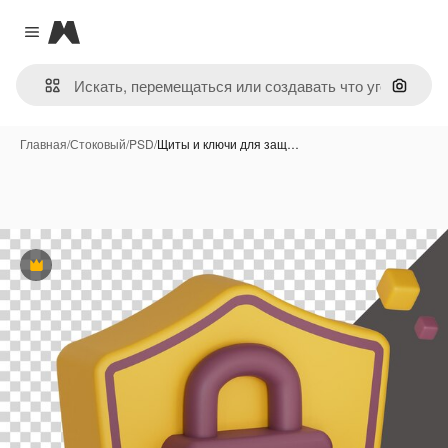
Magnific
Close menu
Поиск 
Главная
/
Стоковый
/
PSD
/
Щиты и ключи для защ…
Премиум