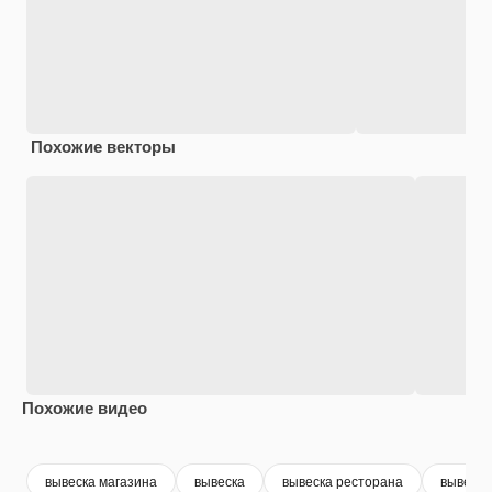
Похожие векторы
Похожие видео
Premium
Premium
Premium
Premium
вывеска магазина
вывеска
вывеска ресторана
вывеска