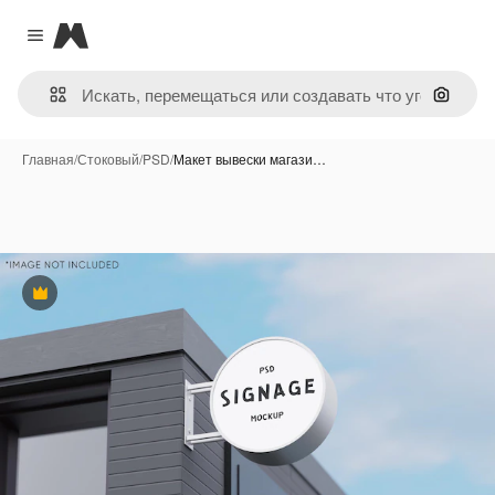
Magnific
Close menu
Поиск 
Главная
/
Стоковый
/
PSD
/
Макет вывески магази…
Премиум