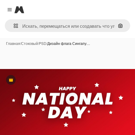
Magnific
Close menu
Поиск 
Главная
/
Стоковый
/
PSD
/
Дизайн флага Сингапу…
Премиум