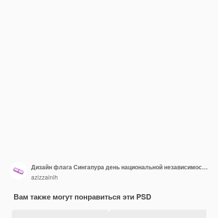
Дизайн флага Сингапура день национальной независимости баннер редактируемый текст и фон
azizzainih
Вам также могут понравиться эти PSD