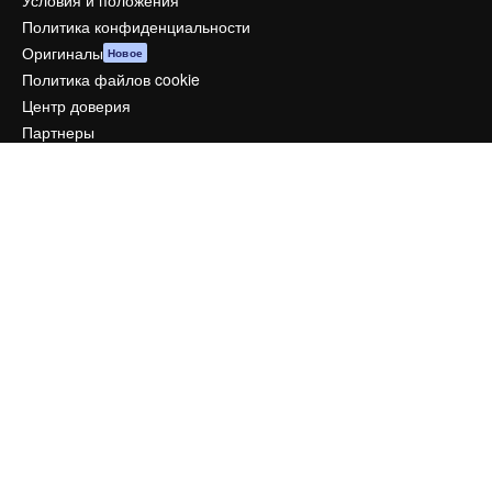
Условия и положения
Политика конфиденциальности
Оригиналы
Новое
Политика файлов cookie
Центр доверия
Партнеры
Предприятие
Компания
Цены
О нас
Reviews
Вакансии
Поиск тенденций
Блог
События
Slidesgo
Продайте свой контент
Помещение для прессы