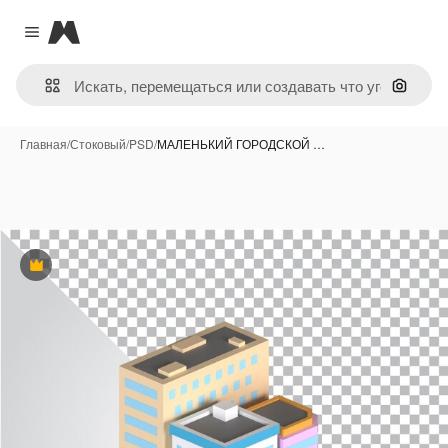
Magnific
Close menu
Поиск 
Главная
/
Стоковый
/
PSD
/
МАЛЕНЬКИЙ ГОРОДСКОЙ …
Премиум