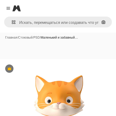
Magnific
Close menu
Поиск 
Главная
/
Стоковый
/
PSD
/
Маленький и забавный…
Премиум