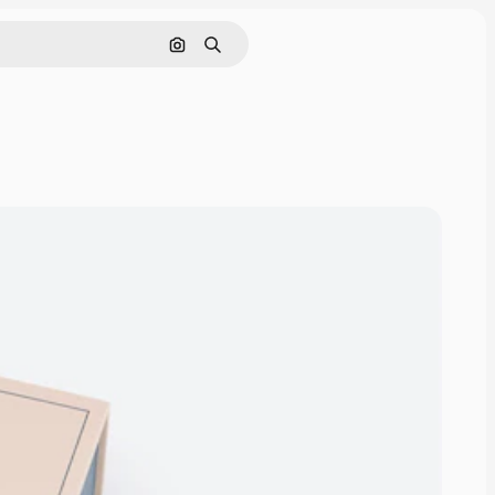
Поиск по изображению
Поиск