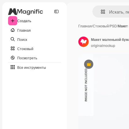
Создать
Главная
/
Стоковый
/
PSD
/
Макет
Главная
Поиск
Макет маленькой бум
originalmockup
Стоковый
Посмотреть
Премиум
Все инструменты