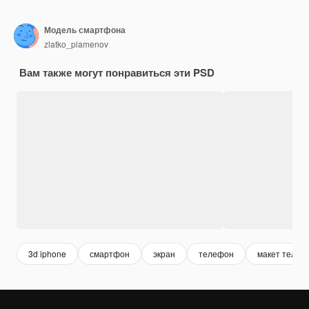
Модель смартфона
zlatko_plamenov
Вам также могут понравиться эти PSD
3d iphone
смартфон
экран
телефон
макет телеф