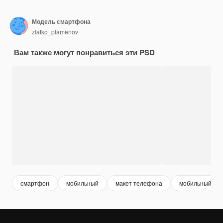
Модель смартфона
zlatko_plamenov
Вам также могут понравиться эти PSD
смартфон
мобильный
макет телефона
мобильный те