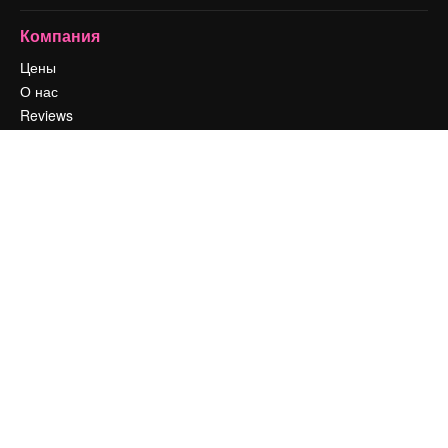
Компания
Цены
О нас
Reviews
Вакансии
Поиск тенденций
Блог
События
Slidesgo
Продайте свой контент
Помещение для прессы
Ищете magnific.ai
Связаться с нами
Клиентская поддержка
Instagram
YouTube