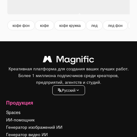
кофе фон
кофе
кофе кружка
лед
лед фон
бе
Креативная платформа для создания ваших лучших работ.
Более 1 миллиона подписчиков среди креаторов,
предприятий, агентств и студий.
Pусский
Продукция
Spaces
ИИ-помощник
Генератор изображений ИИ
Генератор видео ИИ