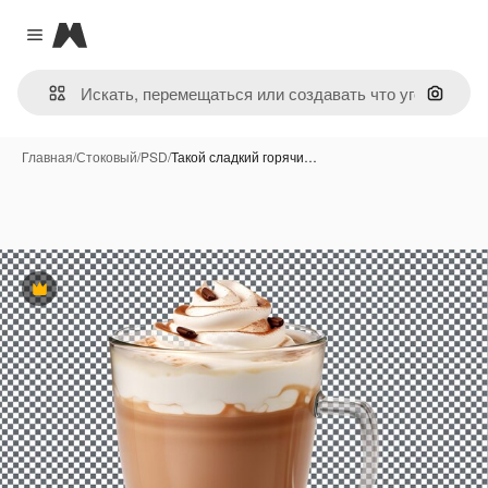
Magnific
Close menu
Поиск 
Главная
/
Стоковый
/
PSD
/
Такой сладкий горячи…
Премиум