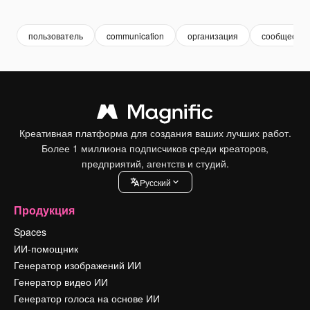
Premium
Premium
Сгенерировано с помощью ИИ
Premium
Premium
Сгенериров
пользователь
communication
организация
сообщество
Креативная платформа для создания ваших лучших работ.
Более 1 миллиона подписчиков среди креаторов,
предприятий, агентств и студий.
Pусский
Продукция
Spaces
ИИ-помощник
Генератор изображений ИИ
Генератор видео ИИ
Генератор голоса на основе ИИ