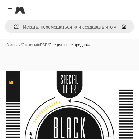
Magnific
Close menu
Поиск 
Главная
/
Стоковый
/
PSD
/
Специальное предложе…
Премиум