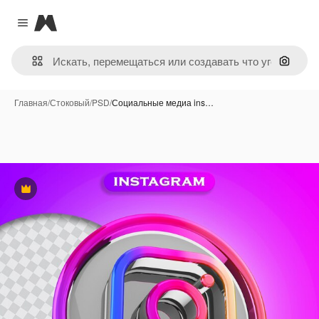
Magnific
Close menu
Поиск 
Главная
/
Стоковый
/
PSD
/
Социальные медиа ins…
Премиум