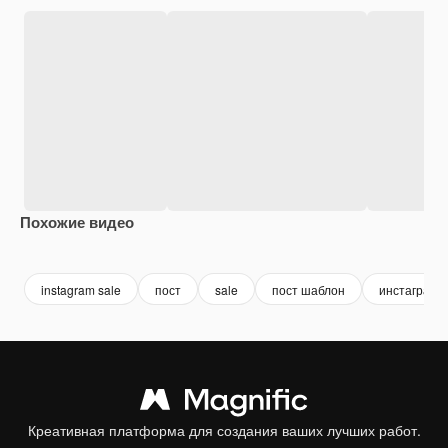
Похожие видео
Premium
Premium
instagram sale
пост
sale
пост шаблон
инстаграм 
Креативная платформа для создания ваших лучших работ.