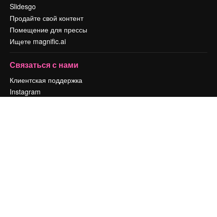
Slidesgo
Продайте свой контент
Помещение для прессы
Ищете magnific.ai
Связаться с нами
Клиентская поддержка
Instagram
YouTube
LinkedIn
TikTok
Discord
X
Reddit
Copyright © 2010-
2026
Freepik Company S.L.U.
Все права защищены
.