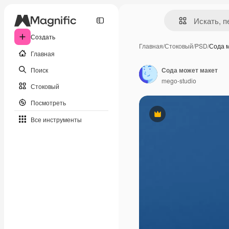
Создать
Главная
/
Стоковый
/
PSD
/
Сода 
Главная
Поиск
Сода может макет
mego-studio
Стоковый
Посмотреть
Премиум
Все инструменты