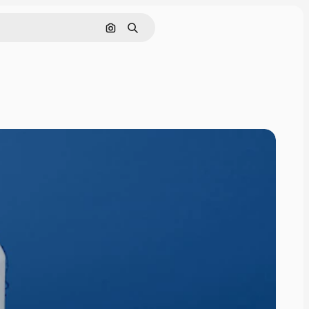
Поиск по изображению
Поиск