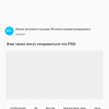
Икона речевого пузыря 3D-илюстрация рендеринга
xvector
Вам также могут понравиться эти PSD
сообщение
3d
мысли
диалоговое окно
речь