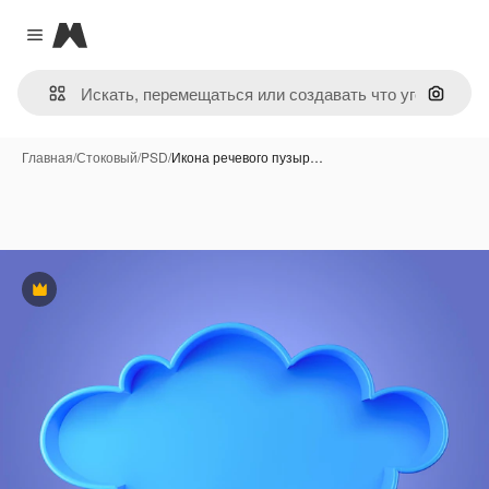
Magnific
Close menu
Поиск 
Главная
/
Стоковый
/
PSD
/
Икона речевого пузыр…
Премиум