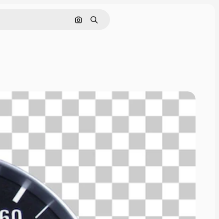
Поиск по изображению
Поиск