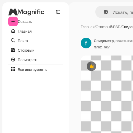
Создать
Главная
/
Стоковый
/
PSD
/
Спидо
Главная
Поиск
Спидометр, показываю
faraz_nkv
Стоковый
Посмотреть
Премиум
Все инструменты