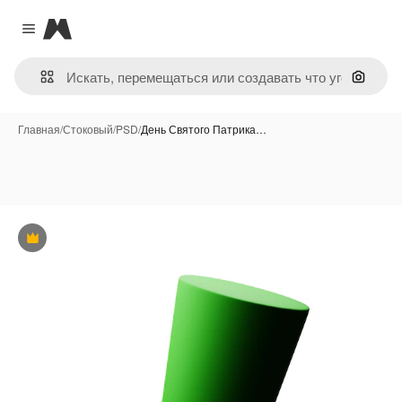
Magnific
Close menu
Поиск 
Главная
/
Стоковый
/
PSD
/
День Святого Патрика…
Премиум