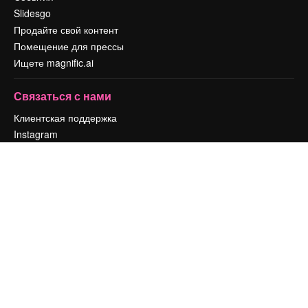
Slidesgo
Продайте свой контент
Помещение для прессы
Ищете magnific.ai
Связаться с нами
Клиентская поддержка
Instagram
YouTube
LinkedIn
TikTok
Discord
X
Reddit
Copyright © 2010-
2026
Freepik Company S.L.U.
Все права защищены
.