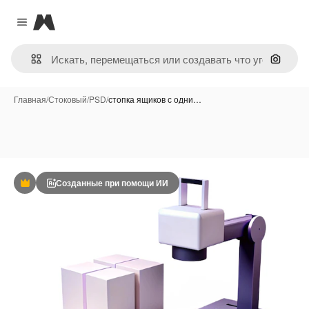
Magnific
Close menu
Поиск 
Главная
/
Стоковый
/
PSD
/
стопка ящиков с одни…
Созданные при помощи ИИ
Премиум