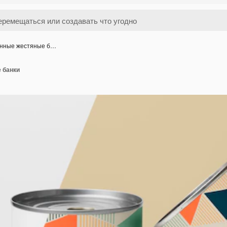
нные жестяные б…
 банки