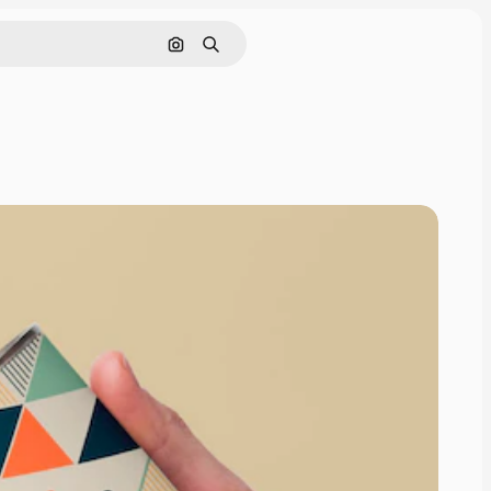
Поиск по изображению
Поиск