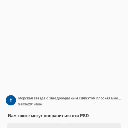
Морская звезда с звездообразным силуэтом плоская минимальная графика De Nature Pattern Vector Designs
tramle2014hue
Вам также могут понравиться эти PSD