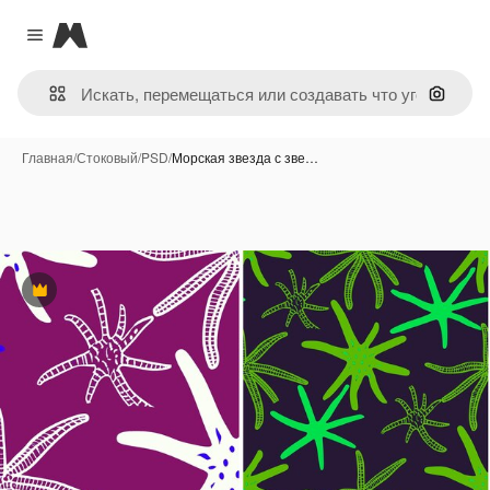
Magnific
Close menu
Поиск 
Главная
/
Стоковый
/
PSD
/
Морская звезда с зве…
Премиум