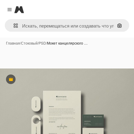
Magnific
Close menu
Поиск 
Главная
/
Стоковый
/
PSD
/
Мокет канцелярского …
Премиум