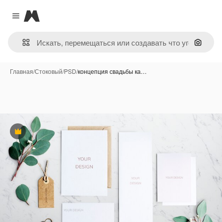
Magnific
Close menu
Поиск 
Главная
/
Стоковый
/
PSD
/
концепция свадьбы ка…
Премиум