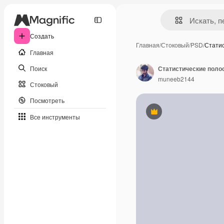
Создать
Главная
/
Стоковый
/
PSD
/
Стати
Главная
Поиск
Статистические поло
muneeb2144
Стоковый
Посмотреть
Премиум
Все инструменты