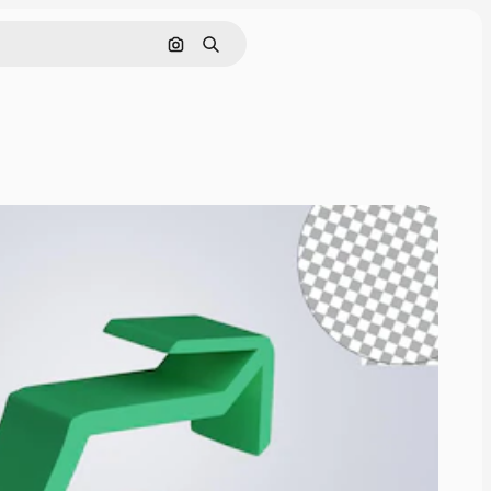
Поиск по изображению
Поиск