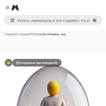
Magnific
Close menu
Поиск 
Главная
/
Стоковый
/
PSD
/
статуя человека, сид…
Созданные при помощи ИИ
Премиум