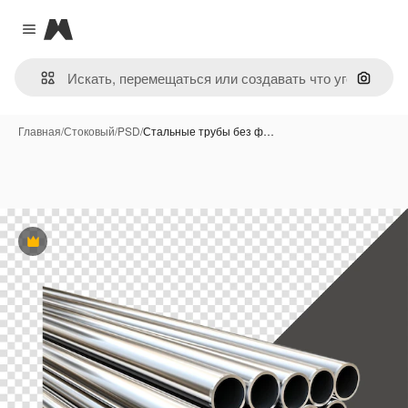
Magnific
Close menu
Поиск 
Главная
/
Стоковый
/
PSD
/
Стальные трубы без ф…
Премиум