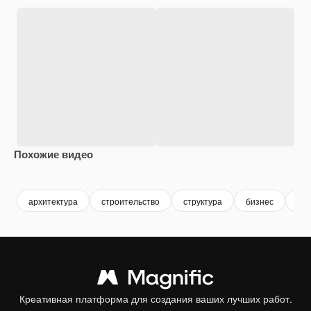
Похожие видео
Premium
Premium
Premium
Premium
архитектура
строительство
структура
бизнес
фо
Креативная платформа для создания ваших лучших работ.