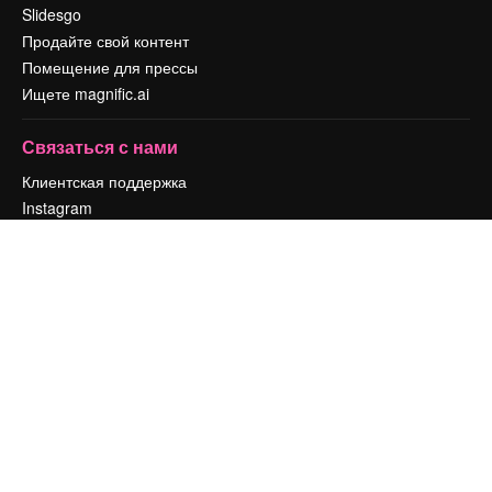
Slidesgo
Продайте свой контент
Помещение для прессы
Ищете magnific.ai
Связаться с нами
Клиентская поддержка
Instagram
YouTube
LinkedIn
TikTok
Discord
X
Reddit
Copyright © 2010-
2026
Freepik Company S.L.U.
Все права защищены
.