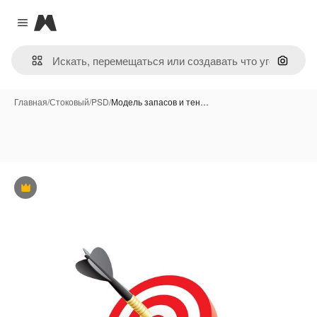
Magnific
Close menu
Поиск 
Главная
/
Стоковый
/
PSD
/
Модель запасов и тен…
Премиум