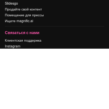
Slidesgo
Продайте свой контент
Помещение для прессы
Ищете magnific.ai
Связаться с нами
Клиентская поддержка
Instagram
YouTube
LinkedIn
TikTok
Discord
X
Reddit
Copyright © 2010-
2026
Freepik Company S.L.U.
Все права защищены
.