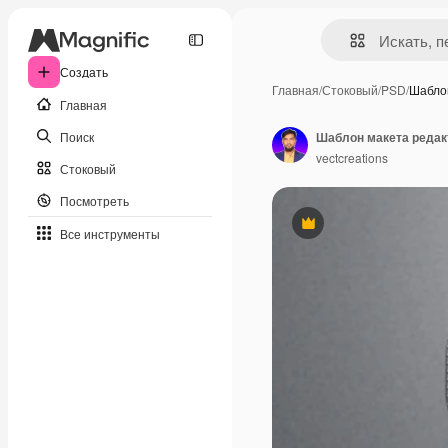
Создать
Главная
/
Стоковый
/
PSD
/
Шабло
Главная
Поиск
Шаблон макета редак
vectcreations
Стоковый
Посмотреть
Премиум
Все инструменты