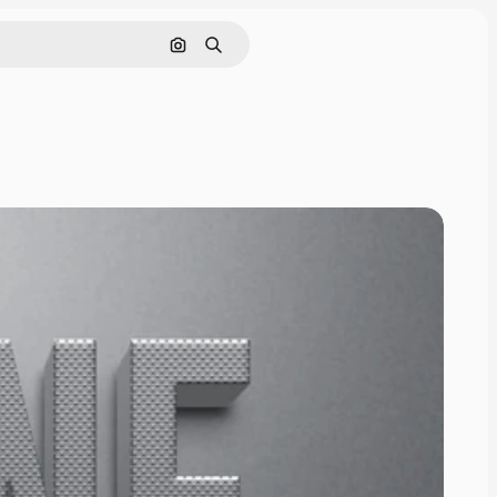
Поиск по изображению
Поиск