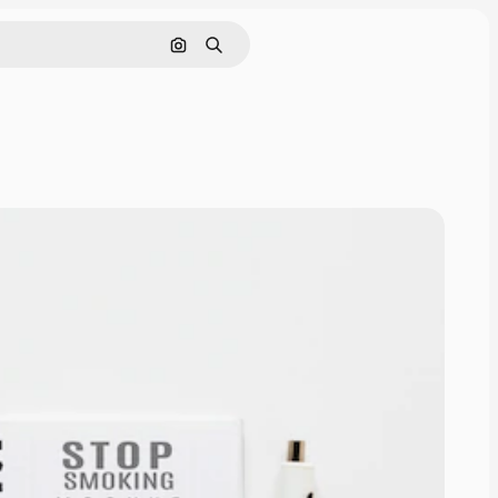
Поиск по изображению
Поиск