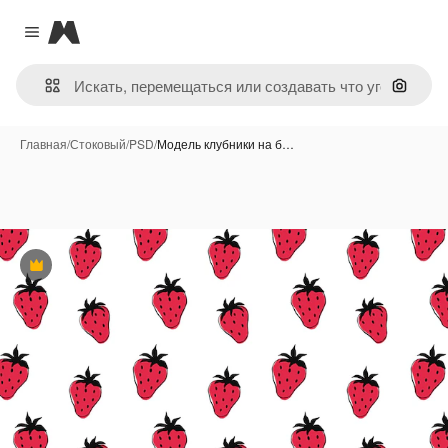
Magnific
Close menu
Поиск 
Главная
/
Стоковый
/
PSD
/
Модель клубники на б…
Премиум