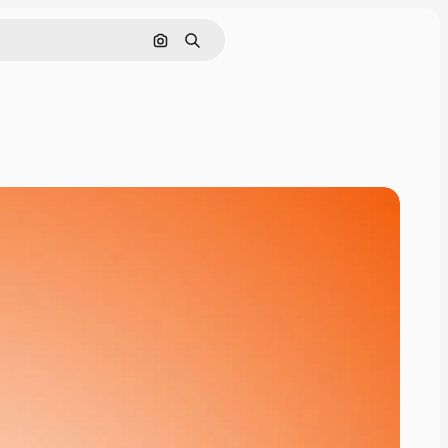
Поиск по изображению
Поиск