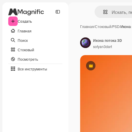
Создать
Главная
/
Стоковый
/
PSD
/
Икона 
Главная
Поиск
Икона потока 3D
sofyan3dart
Стоковый
Посмотреть
Премиум
Все инструменты