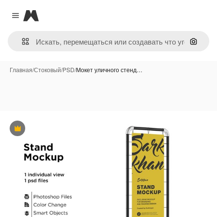
Magnific
Close menu
Поиск 
Главная
/
Стоковый
/
PSD
/
Мокет уличного стенд…
Премиум