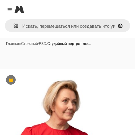
Magnific
Close menu
Поиск 
Главная
/
Стоковый
/
PSD
/
Студийный портрет лю…
Премиум