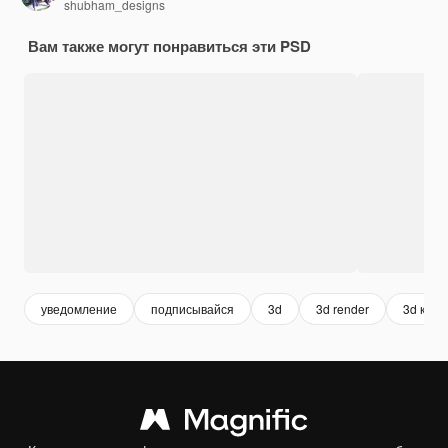
shubham_designs
Вам также могут понравиться эти PSD
уведомление
подписывайся
3d
3d render
3d кноп