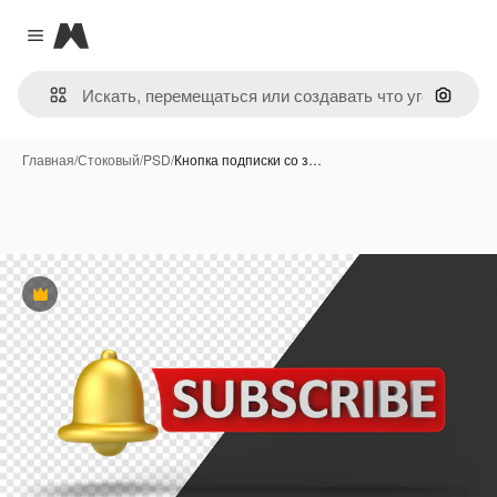
Magnific
Close menu
Поиск 
Главная
/
Стоковый
/
PSD
/
Кнопка подписки со з…
Премиум