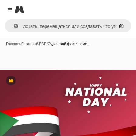
Magnific
Close menu
Поиск 
Главная
/
Стоковый
/
PSD
/
Суданский флаг элеме…
Премиум