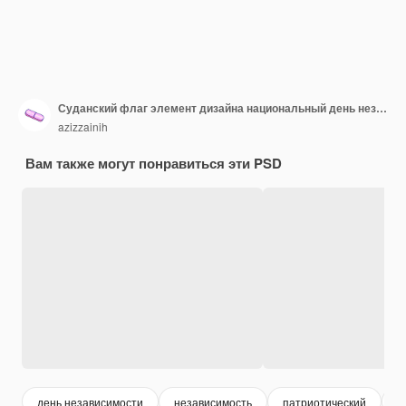
Суданский флаг элемент дизайна национальный день независимости баннер лента psd
azizzainih
Вам также могут понравиться эти PSD
день независимости
независимость
патриотический
ф